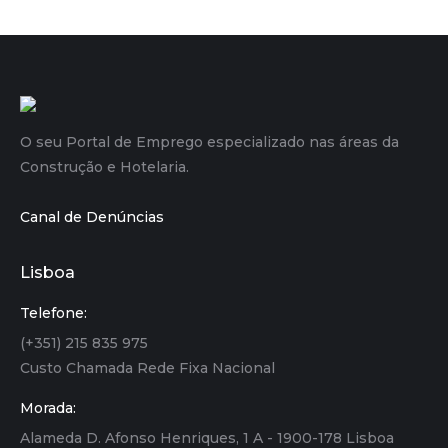
O seu Portal de Emprego especializado nas áreas da
Construção e Hotelaria.
Canal de Denúncias
Lisboa
Telefone:
(+351) 215 835 975
Custo Chamada Rede Fixa Nacional
Morada:
Alameda D. Afonso Henriques, 1 A - 1900-178 Lisboa